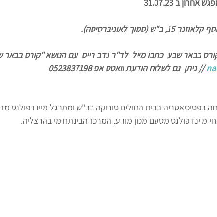
ש (סמוך לאוניברסיטה).
רס בבאר שבע  כתבו מייל  לד"ר נדב רייס  עם הנושא "קורס בבאר שב
na
 // ניתן  גם לשלוח הודעת וואטס אפ 0523837198
 בפסיכיאטריה בבית החולים סורוקה בב"ש ומתרגל מיינדפולנס מזה 17 שנה
י מיינדפולנס מטעם מכון מודע, המרכז הבינתחומי בהרצליה. 