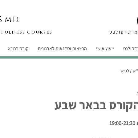
s
M.D.
יינדפולנס
dfulness courses
נדפולנס
ייעוץ אישי
הרצאות וסדנאות לארגונים
קורס בת"א
ש / לכיש
הקורס בבאר שבע
1