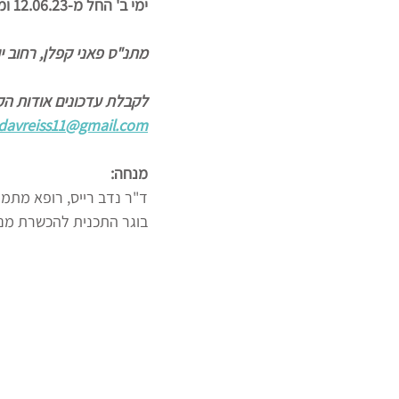
ימי ב' החל מ-12.06.23 ומפגש אחרון ב 31.07.23
מתנ"ס פאני קפלן, רחוב יוסף קלאוזנר 15, ב"
לקבלת עדכונים אודות הקו
davreiss11@gmail.com
מנחה: 
ד"ר נדב רייס, רופא מתמחה
בוגר התכנית להכשרת מנח