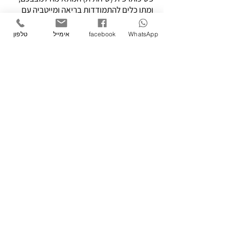
ומתן כלים להתמודדות בריאה ומייטביה עם
התסמינים השונים.
WhatsApp
facebook
אימייל
טלפון
ד"ר נדב רייס מומחה בכתיבת חוות דעת
פסיכיאטרית עבור הביטוח הלאומי, צה"ל,
רופא תעסוקתי ותעודת אפוטרופסות.
הקליניקה הפרטית ממוקמת בקיבוץ גת (50
דקות מת"א ו-40 דקות מב"ש), מול נוף
פסטורלי ושקט, אשר מהווה בפני עצמו מרחב
טיפולי מרגיע, דיסקרטי ואישי. כמו כן, ניתן
לערוך פגישות מלאות דרך ה -Zoom.
ליצירת קשר עבור קביעת פגישה