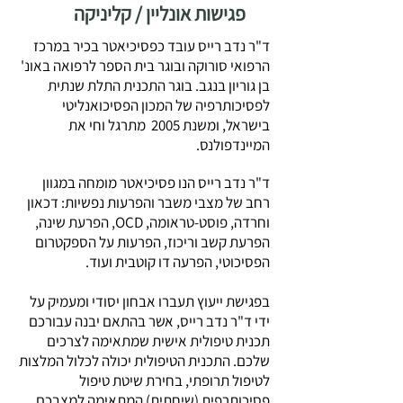
פגישות אונליין / קליניקה
ד"ר נדב רייס עובד כפסיכיאטר בכיר במרכז
הרפואי סורוקה ובוגר בית הספר לרפואה באונ'
בן גוריון בנגב. בוגר התכנית התלת שנתית
לפסיכותרפיה של המכון הפסיכואנליטי
בישראל, ו
משנת 2005 מתרגל וחי את
המיינדפולנס.
ד"ר נדב רייס הנו פסיכיאטר מומחה במגוון
רחב של מצבי משבר והפרעות נפשיות: דכאון
וחרדה, פוסט-טראומה, OCD, הפרעת שינה,
הפרעת קשב וריכוז, הפרעות על הספקטרום
הפסיכוטי, הפרעה דו קוטבית ועוד.
בפגישת ייעוץ תעברו אבחון יסודי ומעמיק על
ידי ד"ר נדב רייס, אשר בהתאם יבנה עבורכם
תכנית טיפולית אישית שמתאימה לצרכים
שלכם. התכנית הטיפולית יכולה לכלול המלצות
לטיפול תרופתי, בחירת שיטת טיפול
פסיכותרפית (שיחתית) המתאימה למצבכם,