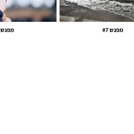
מפגש #7
מפגש #6