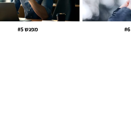
מפגש #5