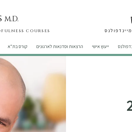
s
M.D.
יינדפולנס
dfulness courses
נדפולנס
ייעוץ אישי
הרצאות וסדנאות לארגונים
קורס בת"א